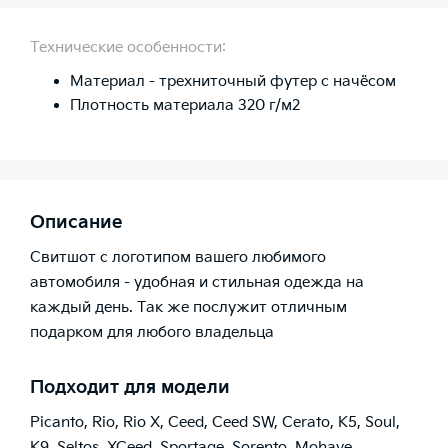
Технические особенности:
Материал - трехниточный футер с начёсом
Плотность материала 320 г/м2
Описание
Свитшот с логотипом вашего любимого
автомобиля - удобная и стильная одежда на
каждый день. Так же послужит отличным
подарком для любого владельца
Подходит для модели
Picanto
,
Rio
,
Rio X
,
Ceed
,
Ceed SW
,
Cerato
,
K5
,
Soul
,
K9
,
Seltos
,
XCeed
,
Sportage
,
Sorento
,
Mohave