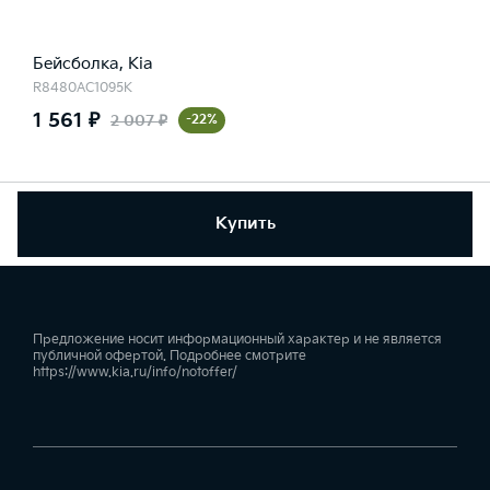
Бейсболка, Kia
R8480AC1095K
1 561 ₽
2 007 ₽
-22%
Купить
Предложение носит информационный характер и не является
публичной офертой. Подробнее смотрите
https://www.kia.ru/info/notoffer/