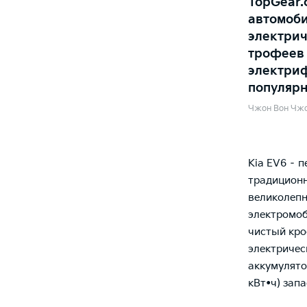
TopGear.
автомоби
электрич
трофеев 
электри
популярн
Чжон Вон Чж
Kia EV6 – 
традиционн
великолеп
электромоби
чистый кро
электричес
аккумулято
кВт•ч) запа