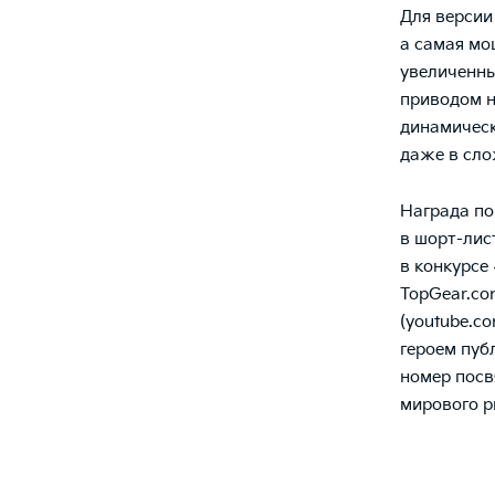
Для версии
а самая мо
увеличенны
приводом н
динамическ
даже в сл
Награда по
в шорт-лист
в конкурсе
TopGear.co
(
youtube.co
героем пуб
номер посв
мирового р