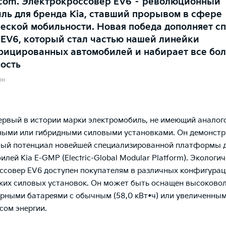
com. Электрокроссовер EV6 – революционный
ль для бренда Kia, ставший прорывом в сфере
еской мобильности. Новая победа дополняет с
EV6, который стал частью нашей линейки
фицированных автомобилей и набирает все бо
ость
он
первый в истории марки электромобиль, не имеющий аналог
ыми или гибридными силовыми установками. Он демонстр
ный потенциал новейшей специализированной платформы 
лей Kia E-GMP (Electric-Global Modular Platform). Экологи
ссовер EV6 доступен покупателям в различных конфигурац
ких силовых установок. Он может быть оснащен высоково
рными батареями с обычным (58,0 кВт•ч) или увеличенным
сом энергии.