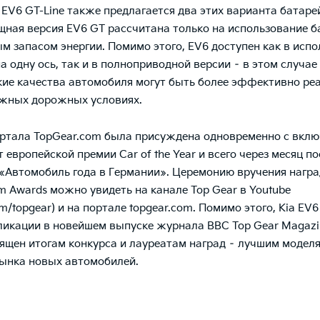
 EV6 GT-Line также предлагается два этих варианта батаре
щная версия EV6 GT рассчитана только на использование б
м запасом энергии. Помимо этого, EV6 доступен как в испо
а одну ось, так и в полноприводной версии – в этом случае
ие качества автомобиля могут быть более эффективно ре
ожных дорожных условиях.
ртала TopGear.com была присуждена одновременно с вкл
 европейской премии Car of the Year и всего через месяц п
 «Автомобиль года в Германии». Церемонию вручения награ
m Awards можно увидеть на канале Top Gear в Youtube
m/topgear
) и на портале
topgear.com
. Помимо этого, Kia EV6
ликации в новейшем выпуске журнала BBC Top Gear Magazi
ящен итогам конкурса и лауреатам наград – лучшим модел
ынка новых автомобилей.