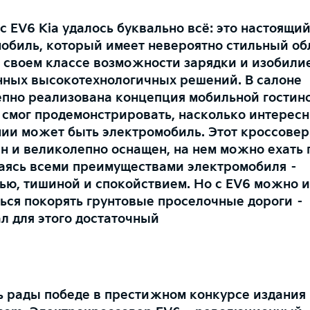
 с EV6 Kia удалось буквально всё: это настоящи
обиль, который имеет невероятно стильный об
 своем классе возможности зарядки и изобили
ных высокотехнологичных решений. В салоне
пно реализована концепция мобильной гостин
 смог продемонстрировать, насколько интерес
ии может быть электромобиль. Этот кроссовер
н и великолепно оснащен, на нем можно ехать 
ясь всеми преимуществами электромобиля –
ью, тишиной и спокойствием. Но с
EV
6 можно и
ься покорять грунтовые проселочные дороги –
л для этого достаточный
 рады победе в престижном конкурсе издания