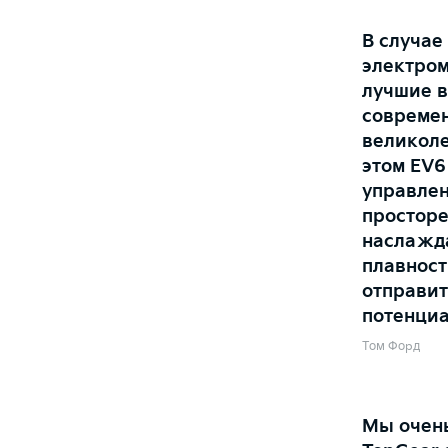
В случае
электром
лучшие в
современ
великоле
этом EV6
управлен
просторе
наслажда
плавност
отправит
потенциа
Том Форд
Мы очень