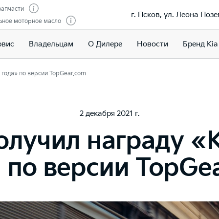
запчасти
г. Псков, ул. Леона Позе
ьное моторное масло
рвис
Владельцам
О Дилере
Новости
Бренд Kia
 года» по версии TopGear.com
2 декабря 2021 г.
получил награду «
 по версии TopGe