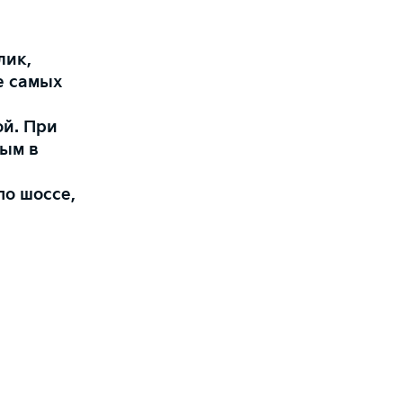
й
лик,
е самых
ой. При
ным в
по шоссе,