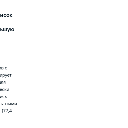
писок
льшую
ов с
ирует
для
чески
иях
льтными
 (77,4