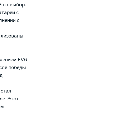
й на выбор,
атарей с
лнении с
ализованы
ючением EV6
осле победы
д
 стал
ne. Этот
ям