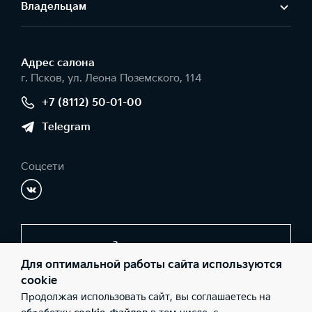
Владельцам
Адрес салонa
г. Псков, ул. Леона Поземского, 114
+7 (8112) 50-01-00
Telegram
Соцсети
Заказать звонок
Для оптимальной работы сайта используются
cookie
Продолжая использовать сайт, вы соглашаетесь на
© 2026 Юридические лица ООО «Автосалон Сервис»
(Фактический адрес: г. Псков, ул. Леона Поземского, 114;