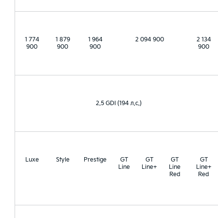
1 774
1 879
1 964
2 094 900
2 134
900
900
900
900
2.5 GDI (194 л.с.)
Luxe
Style
Prestige
GT
GT
GT
GT
Line
Line+
Line
Line+
Red
Red